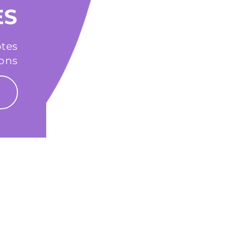
ES
otes
ions