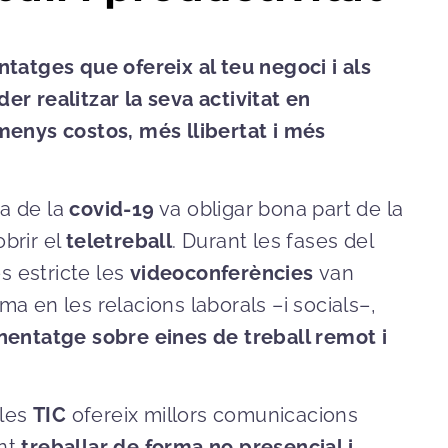
ntatges que ofereix al teu negoci i als
er realitzar la seva activitat en
 menys costos, més llibertat i més
a de la
covid-19
va obligar bona part de la
brir el
teletreball
. Durant les fases del
 estricte les
videoconferències
van
ma en les relacions laborals –i socials–,
nentatge sobre eines de treball remot i
 les
TIC
ofereix millors comunicacions
nt
treballar de forma no presencial i