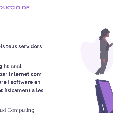
EDUCCIÓ DE
els teus servidors
g
ha anat
itzar Internet com
are i software en
 físicament a les
oud Computing,