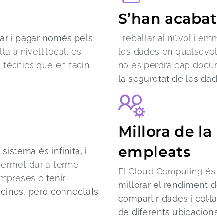
S’han acabat
ar i pagar només pels
Treballar al núvol i e
la a nivell local, es
les dades en qualsevol 
r tècnics que en facin
no es perdrà cap docum
la seguretat de les da
Millora de la
empleats
 sistema és infinita, i
 permet dur a terme
El Cloud Computing é
 empreses o
tenir
millorar el rendiment d
ficines, però connectats
compartir dades i col·l
de diferents ubicacion