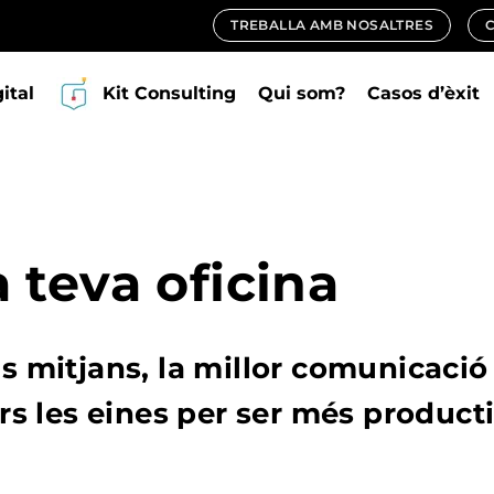
TREBALLA AMB NOSALTRES
gital
Kit Consulting
Qui som?
Casos d’èxit
 teva oficina
s mitjans, la millor comunicació 
ors les eines per ser més product