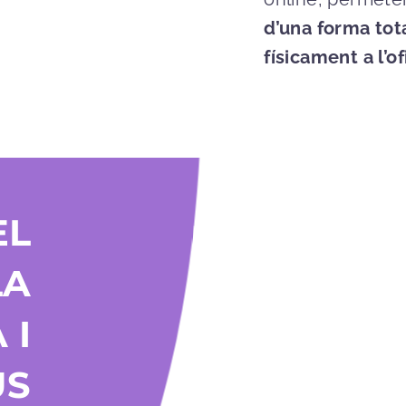
d’una forma tot
físicament a l’of
EL
LA
 I
US