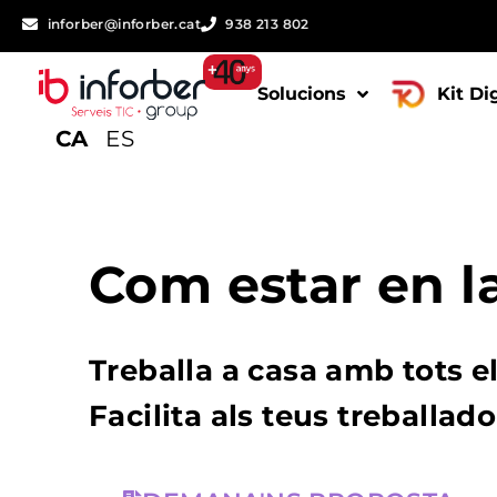
inforber@inforber.cat
938 213 802
Solucions
Kit Di
CA
ES
Com estar en la
Treballa a casa amb tots el
Facilita als teus treballad