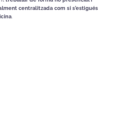
alment centralitzada com si s’estigués
icina
.