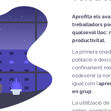
Aprofita els ava
treballadors pod
qualsevol lloc:
productivitat.
La primera onad
població a desco
confinament més
esdevenir la nor
igual com l’
apre
en grup
.
La utilització de
online, permete