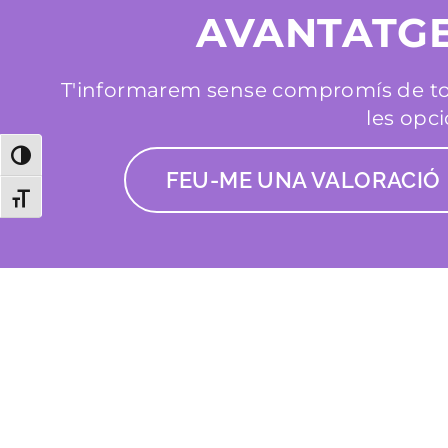
AVANTATG
T'informarem sense compromís de t
les opc
Toggle High Contrast
FEU-ME UNA VALORACIÓ
Toggle Font size